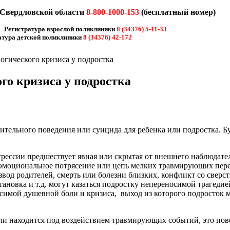
 Свердловской области
8-800-1000-153
(бесплатный номер)
Регистратура взрослой поликлиники
8 (34376) 5-11-33
тура детской поликлиники
8 (34376) 42-172
гического кризиса у подростка
о кризиса у подростка
ельного поведения или суицида для ребенка или подростка. Буд
рессии предшествует явная или скрытая от внешнего наблюдател
эмоциональное потрясение или цепь мелких травмирующих пере
од родителей, смерть или болезни близких, конфликт со сверст
новка и т.д. могут казаться подростку непереносимой трагедие
симой душевной боли и кризиса, выход из которого подросток м
 или находится под воздействием травмирующих событий, это п