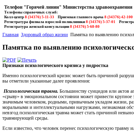
Телефон "Горячей линии" Министерства здравоохранения
Телефоны справочных служб:
Колл-центр
8 (34376) 5-11-33
Приемная главного врача
8 (34376) 42-100
Регистратура филиала взрослой поликлиники
8 (34376) 5-37-01
Регистра
Регистратура женской консультации
8 (34376) 5-68-80
Главная
Здоровый образ жизни
Памятка по выявлению психоло
Памятка по выявлению психологическог
Признаки психологического кризиса у подростка
Именно психологический кризис может быть причиной разрушит
вы отметили указанные далее проявления:
Психологическая травма.
Большинству суицидов или актов аг
«срыву» в эмоциональном состоянии может привести крупное 
значимым человеком, родными, привычным укладом жизни, разв
моральными и интеллектуальными нагрузками, незнакомая обста
невзгод психологическая травма может стать причиной невыно
травмирующей среды.
Если известно, что человек перенес психологическую травму