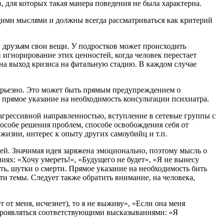
 для которых такая манера поведения не была характерна.
ими мыслями и должны всегда рассматриваться как критерий
друзьям свои вещи. У подростков может происходить
 игнорирование этих ценностей, когда человек перестает
на выход кризиса на фатальную стадию. В каждом случае
ерьезно. Это может быть прямым предупреждением о
 прямое указание на необходимость консультации психиатра.
агрессивной направленностью, вступление в сетевые группы с
особе решения проблем, способе освобождения себя от
жизни, интерес к опыту других самоубийц и т.п.
дей. Значимая идея заряжена эмоционально, поэтому мысль о
иях: «Хочу умереть!», «Будущего не будет», «Я не вынесу
ть, шутки о смерти. Прямое указание на необходимость бить
эти темы. Следует также обратить внимание, на человека,
от меня, исчезнет), то я не выживу», «Если она меня
 проявляться соответствующими высказываниями: «Я