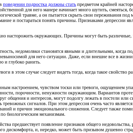
 в
поведении подростка должны стать
предметом крайней насторо
йственной для него манере начинает много шутить, смеяться, бо
логической травме, а он пытается скрыть свои переживания под
имание и постараться понять причины. Признаками депрессии яв
но насторожить окружающих. Причины могут быть различные, но
ытность, недомолвки становятся явными и длительными, когда по
 невыносимой для него ситуации. Даже, если внешне все в жизн
о и глубоко ранить.
воги в этом случае следует видеть тогда, когда такое свойство р
ным настроением, чувством тоски или тревоги, ощущением упадк
нности, порочности, ненужности окружающим. Вариантов проте
круг общения и интересов, могут подолгу лежать в постели или
ь тревожных сигналов. При этом депрессия очень часто являет
аний и причин эмоционального снижения. Следует также помнить
 по биологическим механизмам.
тва предшествует появление признаков общего недовольства, ра
 дискомфорта, и, нередко, может быть призывом душевно страд