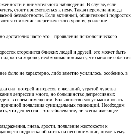
женности и внимательного наблюдения. В случае, если
лтать, стоит присмотреться к нему. Такая перемена иногда
 маской беззаботности. Если активный, общительный подросток
ляются снижение энергетического уровня, усиление
 достаточно часто это – проявления психологического
дросток сторонится близких людей и друзей, это может быть
и подростка хорошо, необходимо понимать, что многие события
анее было не характерно, либо заметно усилилось, особенно, в
а сил, потерей интересов и желаний, утратой чувства
кания депрессии много, но большинство депрессивных
 сидеть в своем помещении. Большинство могут маскировать
ся причиной появления суицидальных тенденций. Необходим
, что депрессия – это заболевание, не всегда имеющее
здражения, гнева, ярости, появление жестокости к
ающего подростка обратить на него внимание, помочь ему.