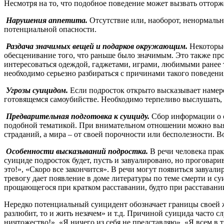
Несмотря на то, что подобное поведение может вызвать отторж
Нарушения аппетита.
Отсутствие или, наоборот, ненормаль
потенциальной опасности.
Раздача значимых вещей и подарков окружающим.
Некоторые
обесценивание того, что раньше было значимым. Это также про
интересоваться одеждой, гаджетами, играми, любимыми ранее 
необходимо серьезно разбираться с причинами такого поведен
Угрозы суицидом.
Если подросток открыто высказывает намере
готовящемся самоубийстве. Необходимо терпеливо выслушать, п
Предварительная подготовка к суициду.
Сбор информации о с
подобной тематикой. При внимательном отношении можно выяви
страданий, а мира – от своей порочности или бесполезности. 
Особенности высказываний подростка.
В речи человека прак
суициде подросток будет, пусть и завуалировано, но проговар
это!», «Скоро все закончится». В речи могут появиться завуа
тревогу дает появление в доме литературы по теме смерти и су
прощающегося при кратком расставании, будто при расставании
Нередко потенциальный суицидент обозначает границы своей жи
разлюбит, то и жить незачем» и т.д. Причиной суицида часто
ничтожество!», «Я ничего из себя не представляю», «Я всем в т