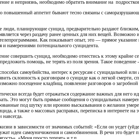
ение и неприязнь, необходимо обратить внимание на подростков,
но повышенный аппетит бывают тесно связаны с саморазрушающ
 люди, планирующие суицид, предварительно раздают близким, 
является через раздачу ранее ценных для них вещей. Возможно и
телепрограммами. Как показывает опыт, это — прямое указание 
ия и намерениями потенциального суицидента.
ние совершить суицид, необходимо отнестись к этому крайне с
редложить помощь, не терять из поля зрения. Такое поведение -
пособах самоубийства, интерес к ресурсам с суицидальной или 
ть склонность к разговорам о суициде как о легкой смерти, сп
Возможно посещение кладбищ, появление разговоров о загробной 
тически всегда будет отражаться содержание важных для него и
ивать. Это могут быть прямые сообщения о суицидальных намерен
лированные под шутку или иронию высказывания о желании умере
ицида, а также о массовых расправах, переписка в интернете на 
 навсегда.
зни в зависимости от значимых событий: «Если он уедет (уйдет 
 служат идеи самоуничижения и самообвинения. В речи это будет
ягость», «Меня просто терпят» и т.п.