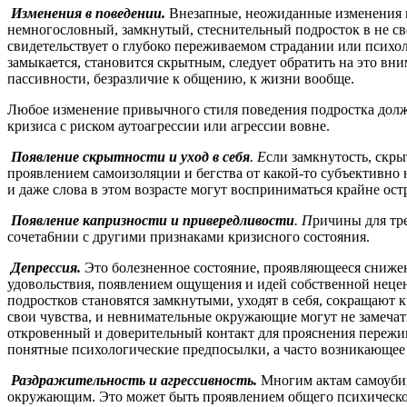
Изменения в поведении.
Внезапные, неожиданные изменения
немногословный, замкнутый, стеснительный подросток в не сво
свидетельствует о глубоко переживаемом страдании или психо
замыкается, становится скрытным, следует обратить на это вн
пассивности, безразличие к общению, к жизни вообще.
Любое изменение привычного стиля поведения подростка долж
кризиса с риском аутоагрессии или агрессии вовне.
Появление скрытности и уход в себя
. Е
сли замкнутость, скр
проявлением самоизоляции и бегства от какой-то субъективно
и даже слова в этом возрасте могут восприниматься крайне остр
Появление капризности и привередливости
. П
ричины для тре
сочета6нии с другими признаками кризисного состояния.
Депрессия.
Это болезненное состояние, проявляющееся снижен
удовольствия, появлением ощущения и идей собственной неце
подростков становятся замкнутыми, уходят в себя, сокращают 
свои чувства, и невнимательные окружающие могут не замечат
откровенный и доверительный контакт для прояснения пережив
понятные психологические предпосылки, а часто возникающее
Раздражительность и агрессивность.
Многим актам самоубийс
окружающим. Это может быть проявлением общего психического